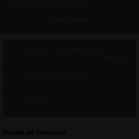
prețuri speciale și beneficii exclusive!
Devino Membru
„Panciu Club” a fost adăugat în coș.
Vezi coșul
Ești client care se întoarce?
Dă clic aici
pentru a te autentifica.
Ai un cupon?
Dă clic aici pentru a-ți
introduce codul
Detalii de facturare