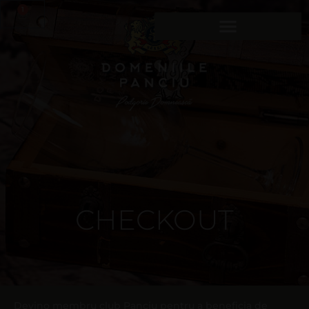
1
CHECKOUT
Devino membru club Panciu pentru a beneficia de