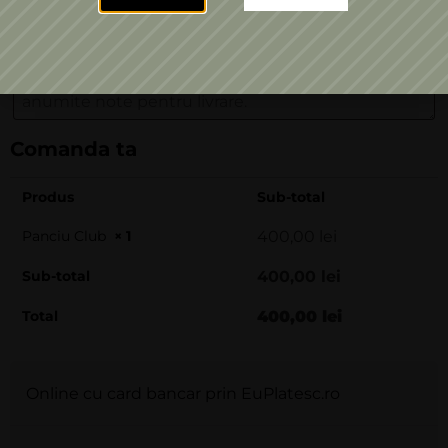
Livrezi la o altă adresă?
Note comandă
(opțional)
Comanda ta
Produs
Sub-total
Panciu Club
× 1
400,00
lei
Sub-total
400,00
lei
Total
400,00
lei
Online cu card bancar prin EuPlatesc.ro