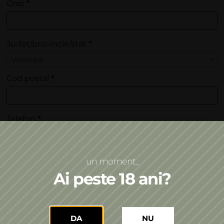
Oraș
*
Județ/provincie/stat
*
Vrancea
Cod poștal
*
Telefon
*
Adresă email
*
un moment...
Ai peste 18 ani?
Creezi un cont?
DA
NU