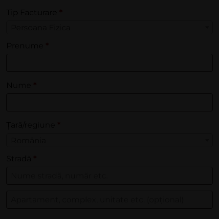
Tip Facturare
*
Persoana Fizica
Prenume
*
Nume
*
Țară/regiune
*
România
Stradă
*