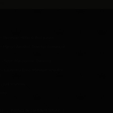
iții
 – Rezervari Hotel si Restaurant
 – Marian Apostol, Director comercial
4 – Sorin Macoviciuc, Oenolog
9 – Laurentiu Enea, Manager Ana Are
)
i, jud. Vrancea
u.ro
ii
|
Politică de confidențialitate
|