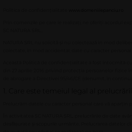
P
o
l
i
t
ica
d
e
co
n
fi
d
e
n
ț
ia
l
i
t
a
t
e
ww
w
.
d
o
m
e
n
i
i
l
e
p
a
n
c
i
u
.
r
o
P
r
i
n
c
o
m
e
n
z
i
l
e pe
ca
r
e
l
e
r
e
a
l
i
za
ț
i
,
n
e
o
f
e
r
i
ț
i
ac
o
r
d
u
l
e
x
SC NATURA SRL..
NA
T
URA
SRL nu solicită
ș
i nu colectează în mod delibe
colectate, în mod accidental, date cu caracter personal
Această Politică de confiden
ț
ialitate a fost întocmită 
din 27 aprilie 2016 privind protec
ț
ia persoanelor fizice î
de abrogare a Directivei 95/46/CE (denumit, în continu
1. Care este temeiul legal al prelucră
Prelucrăm datele cu caracter personal care vă apar
ți
n 
Î
n
ac
t
i
v
i
t
a
t
e
a S
C
N
A
T
U
R
A
S
R
L
, p
r
e
l
u
c
r
ă
r
il
e de
d
a
t
e
a
v
â
d
e
s
f
ă
ș
u
r
a
t
e
ș
i
s
c
o
pu
r
i
l
e
u
r
m
ă
r
i
t
e
. P
r
e
l
u
c
r
a
r
e
a d
a
t
e
l
o
r
c
li
de
i
nv
i
t
a
ț
ii
s
a
u
o
f
e
r
t
e
)
s
e
r
ea
li
ze
a
z
ă pe
b
az
a