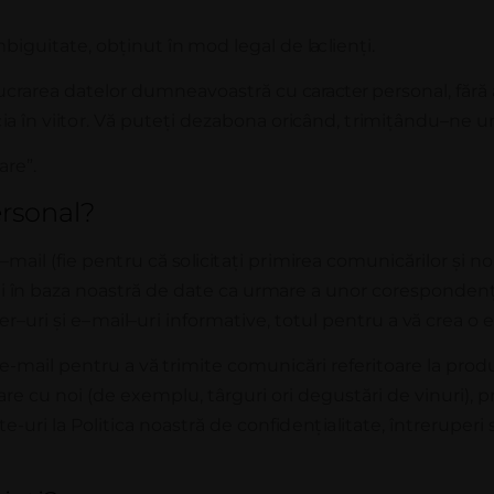
biguitate, obținut
în
mod legal de
la
c
li
e
n
ț
i
.
lucrarea datelor dumneavoastră cu
caracter
personal, fără
c
i
a
î
n v
i
i
t
o
r
.
V
ă p
u
t
e
ți
d
ez
a
b
o
n
a
o
r
i
c
â
n
d
,
t
r
imi
ț
â
n
d
u
–
n
e
u
are”.
ersonal?
e
–
m
a
i
l
(
f
i
e p
e
n
t
r
u
c
ă
s
o
li
c
i
t
a
ț
i p
r
im
i
r
e
a comunicărilor și n
ț
i
î
n
b
az
a
n
o
a
s
t
r
ă de d
a
t
e
c
a
u
r
m
a
r
e a u
n
o
r
c
o
r
e
s
p
o
n
d
e
n
e
r
–
u
r
i
ș
i e
–
m
a
i
l
–
u
r
i informative, totul pentru a
vă
crea o e
e-mail pentru a
vă
trimite comunicări referitoare
la
produ
re cu noi (de exemplu, târguri ori degustări de vinuri), 
-uri la Politica noastră de
c
o
n
f
i
d
e
n
ț
i
a
l
i
t
a
t
e
,
în
t
r
e
r
up
e
r
i