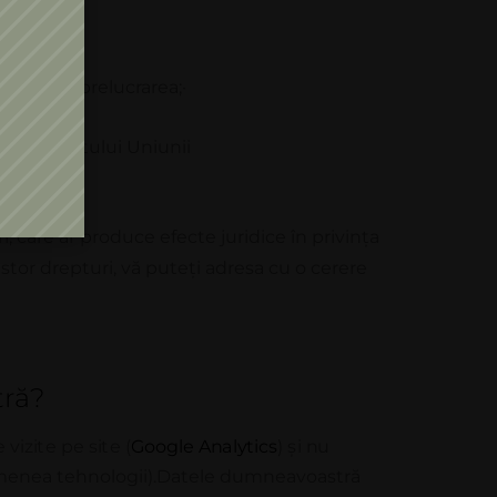
privește prelucrarea;
·
eiul dreptului Uniunii
ri, care ar produce efecte juridice
în
privința
stor drepturi,
vă
puteți adresa cu o cerere
tră?
e v
i
z
i
t
e pe
s
i
t
e
(
Go
o
g
l
e
A
n
a
l
y
t
ic
s
)
ș
i
n
u
menea tehnologii).
Datele dumneavoastră