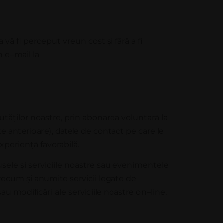
 a
vă
fi perceput vreun cost și fără a fi
n
e
–
m
a
il
l
a
outăților noastre, prin abonarea voluntară
la
țe
a
n
t
e
r
i
o
a
r
e
)
,
d
a
t
e
l
e
de
c
o
n
t
a
c
t pe
c
ar
e
l
e
xperiență favorabilă.
sele și serviciile noastre sau evenimentele
precum și
anumite
servicii legate de
s
a
u
m
od
i
f
i
c
ă
r
i
a
l
e
s
e
r
v
i
c
ii
l
e
n
o
a
s
t
r
e
o
n
–
li
n
e
,