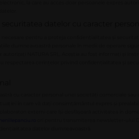
 electronic,
la
care
a
u
acce
s d
o
a
r p
e
r
s
o
a
n
e
l
e
e
x
p
r
e
s
a
u
t
o
r
i
atelor.
 securitatea datelor cu caracter person
e necesare pentru a proteja
c
o
n
f
i
d
e
n
ț
i
a
l
i
t
a
t
e
a
ș
i
s
ec
u
r
i
t
a
a
ț
ii
l
e d
u
mn
ea
v
o
a
s
t
r
ă p
e
r
s
o
n
a
l
e
î
n
m
e
d
ii
d
e
o
p
e
r
a
r
e
s
i
gu
r
a
ut
o
r
i
za
ț
i
N
A
T
U
R
A
S
R
L
.
A
ce
ș
t
i
a
a
u
f
o
s
t
i
n
f
o
r
m
a
ț
i
ș
i
i
n
s
t
r
c
u
r
e
s
p
ec
t
a
r
e
a
ce
r
in
ț
e
l
o
r p
r
i
v
i
nd
c
o
n
f
i
d
e
n
ț
i
a
l
i
t
a
t
e
a
și secu
onal
stră cu caracter personal unei societăți
c
o
m
e
r
c
i
a
l
e
s
au
i
t
u
a
ț
i
e
i
î
n
ca
r
e
v
ă d
a
ț
i
c
o
n
s
i
m
ț
ă
m
â
n
t
u
l
e
x
p
r
e
s
ș
i p
r
e
a
l
a
bi
o
l
a
b
o
r
a
t
o
r
i externi care
își
desfășoară activitatea
în
domen
niilepanciu.ro
ori pentru transmiterea newsletter-ului D
d
e
n
ț
i
a
l
i
t
a
t
e
a d
a
t
e
l
o
r du
mn
e
a
v
o
a
s
t
r
ă
.