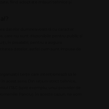
za
t
e
,
f
ii
nd
a
d
o
p
t
a
t
e
m
ă
s
u
r
i
t
e
hn
i
c
e
ș
i
al?
t
e
a d
a
t
e
l
o
r du
mn
e
a
v
o
a
s
t
r
ă
c
u
ca
r
ac
t
e
r
r
e
,
ca
r
e
n
u
s
u
n
t
d
i
s
p
o
n
i
b
i
l
e p
e
n
t
r
u pub
li
c
ș
i
u
i
ț
i
,
î
n p
r
e
a
l
a
bi
l
, p
e
n
t
r
u a
a
s
i
gu
r
a
ritatea datelor, astfel cum sunt
impuse
de
o
r
g
a
n
i
za
ț
ii
t
e
r
țe
ca
r
e
in
t
e
n
ț
i
o
n
ea
z
ă
s
ă
l
e
l
î
n
a
c
e
s
t
s
e
n
s
.
D
i
n
r
a
ț
i
u
ni
s
t
r
i
c
t
t
e
h
n
i
ce
,
iul IT&C (spre exemplu, unui provider de
omeniile Panciu). În aceste cazuri,
ne
vom