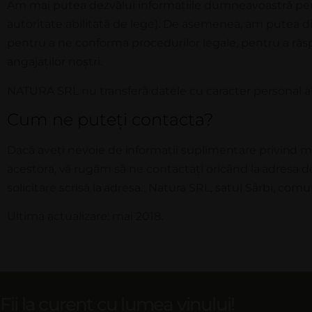
Am mai putea dezvălui informa
ț
iile dumneavoastră per
autoritate abilitată de lege). De asemenea, am putea d
pentru a ne conforma procedurilor legale, pentru a răsp
angaja
ț
ilor no
ș
tri.
NA
T
URA
SRL nu transferă datele cu caracter personal al
Cum ne puteți contacta?
Da
c
ă
a
v
e
ț
i
n
e
v
o
i
e de
i
n
f
o
r
m
a
ț
i
i
s
u
p
li
m
e
n
t
a
r
e p
r
i
vi
n
d
m
ace
s
to
r
a
,
v
ă
r
ug
ă
m
s
ă
n
e
c
o
n
t
ac
t
a
ți
oricând
la
adresa d
solicitare scrisă
la
adresa : Natura SRL, satul Sârbi, comun
Ultima actualizare: mai 2018.
Fii la curent cu lumea vinului!