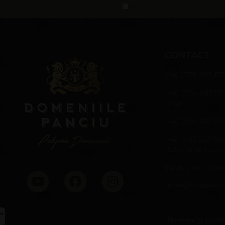
Accept termeni și cond
CONTACT
(+4) 0735 207 671
(+4) 0734 887 117
vinuri
(+4) 0735 207 67
(+4) 0735 207 66
(fabrica de sucuri
Sârbi, Com. Țifeșt
hotel@casapanci
Termeni și condiț