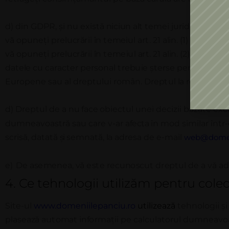
d) din GDPR, și
nu
există
niciun
alt
temei juridic pentru 
v
ă
o
pu
n
e
ț
i p
r
e
l
u
c
r
ă
r
i
i
î
n
t
e
m
e
i
u
l
a
r
t
. 21
a
lin
.
(
1) d
i
n
G
DP
v
ă
o
pu
n
e
ț
i p
r
e
l
u
c
r
ă
r
i
i
î
n
t
e
m
e
i
u
l
a
r
t
. 21
a
lin
.
(
2)
G
D
P
R
;
·
d
d
a
t
e
l
e
c
u
ca
r
ac
t
e
r p
e
r
s
o
n
a
l
t
r
e
b
u
i
e
ș
t
e
r
s
e p
e
n
t
r
u
r
e
s
p
Europene sau al dreptului român.
D
r
e
p
t
ul
l
a
r
e
s
t
r
i
c
ț
i
o
n
d)
Dreptul de a
nu face
obiectul unei decizii bazate exc
dumneavoastră sau care v-ar
afecta
în
mod similar într
scrisă, datată
și
semnată,
la
adresa de e-mail
web@domeni
e)
D
e
a
s
e
m
e
n
ea
,
v
ă
e
s
t
e
r
ec
u
n
o
s
c
ut d
r
e
p
t
ul de a
v
ă
a
4.
Ce tehnologii utilizăm pentru cole
Site-ul
www.domeniilepanciu.ro
utilizează
tehnologii ș
p
l
a
s
eaz
ă
a
u
t
o
m
a
t
i
n
f
o
r
m
a
ț
i
i pe calculatorul dumneavoas