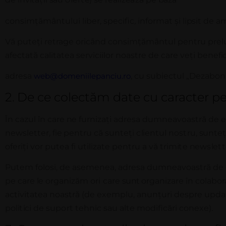
consimțământului liber, specific, informat și
lipsit
de am
Vă puteți retrage oricând consimțământul pentru pre
afectată calitatea serviciilor noastre de care
v
e
ț
i b
e
n
e
f
i
adresa
web@domeniilepanciu.ro
, cu subiectul „Dezabon
2.
De ce colectăm date cu caracter p
Î
n
caz
u
l
î
n
ca
r
e
n
e
f
u
r
n
i
za
ț
i
a
d
r
e
s
a d
u
m
n
e
a
v
o
a
s
t
r
ă de
newsletter,
fie
pentru că sunteți
c
li
e
n
t
u
l
n
o
s
t
r
u,
s
u
n
t
e
o
f
e
r
i
ț
i
v
o
r p
u
t
e
a
f
i u
t
i
l
i
za
t
e p
e
n
t
r
u a
v
ă
t
r
i
m
i
t
e
n
e
w
s
l
e
tt
Putem folosi, de asemenea, adresa dumneavoastră de 
pe care
le
organizăm
ori
care
sunt
organizare
în
colabora
activitatea noastră (de exemplu, anunțuri despre update
p
o
l
i
t
i
c
i de
s
up
o
r
t tehnic sau alte modificări conexe).