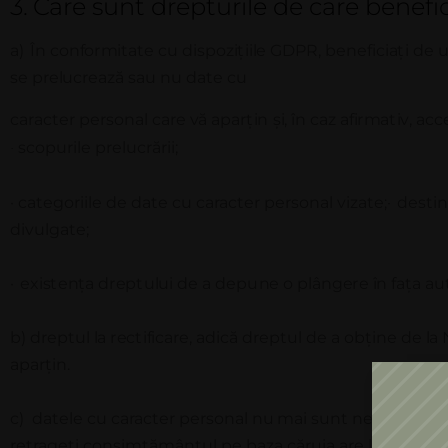
3.
Care
sunt drepturile de care benefic
a)
Î
n
c
o
n
f
o
r
m
i
t
a
t
e
c
u d
i
s
p
o
z
i
ț
ii
l
e
GD
P
R
,
b
e
n
e
f
i
c
i
a
ț
i
d
e 
s
e p
r
e
l
u
c
r
eaz
ă
s
a
u
n
u d
a
t
e
c
u
ca
r
ac
t
e
r p
e
r
s
o
n
a
l
ca
r
e
v
ă
a
p
a
r
ț
i
n
ș
i
,
î
n
ca
z
a
f
i
r
m
a
t
iv
,
acc
scopurile prelucrării;
·
·
categoriile de date cu caracter personal vizate;
·
destin
divulgate;
·
ex
i
s
t
e
n
ța
d
r
e
p
t
u
l
u
i de a d
e
p
u
n
e o p
l
â
n
g
e
r
e
î
n
f
a
ța
a
u
b)
dr
e
p
t
ul
l
a
r
ec
t
i
f
i
c
a
r
e
,
a
d
i
c
ă d
r
e
p
t
ul de a
o
b
ț
in
e de
l
a
a
p
a
r
ț
in
.
c)
datele cu caracter personal
nu
mai sunt necesare pen
retrageți consimțământul pe baza căruia are loc preluc