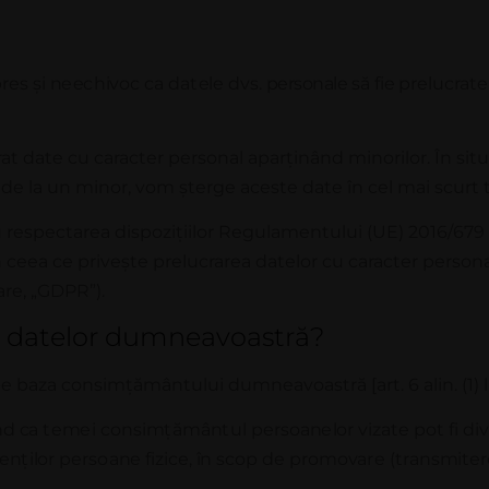
p
r
e
s
ș
i
n
e
e
c
h
iv
o
c
c
a d
a
t
e
l
e d
v
s
.
p
e
r
s
o
n
a
l
e
să
fie
prelucrate
rat date cu caracter personal apar
ț
inând minorilor. În sit
 de la un minor, vom șterge aceste date în cel mai scurt t
cu respectarea dispozi
ț
iilor Regulamentului (UE) 2016/67
n ceea ce privește prelucrarea datelor cu caracter personal 
are, „GDPR”).
rii datelor dumneavoastră?
pe baza consim
ț
ământului dumneavoastră [art. 6 alin. (1) l
n
d
c
a
t
e
m
e
i
c
o
n
s
im
ț
ă
m
â
n
t
ul p
e
r
s
o
a
n
e
l
o
r v
i
za
t
e pot
f
i
d
i
v
e
n
ț
i
l
o
r p
e
r
s
o
a
n
e
f
i
z
i
ce
,
î
n
s
c
o
p de p
r
o
m
o
v
a
r
e
(
t
r
a
n
s
m
i
t
e
r