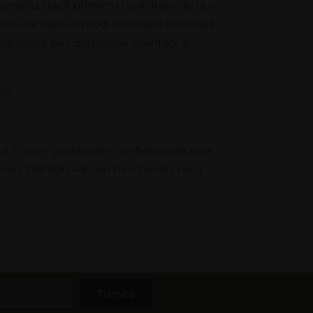
exemplu, dacă primim o solicitare de la o
 acţiune este în mod rezonabil necesară
siguran
ța
sau drepturile clien
ț
ilor
ș
i
an.
u
l
î
n
ca
r
e g
e
s
t
i
o
n
ă
m
c
o
n
f
i
d
e
n
ț
i
a
l
i
t
a
t
e
a
+40 728 900 497 ori trimițându-ne o
Trimite