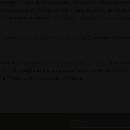
sonale în cazul în care suntem obliga
ț
i prin lege (spre 
ivulga datele dumneavoastră în cazul in care o astfel de
unde oricăror solicitări
ș
i preten
ț
ii sau pentru a proteja 
e persoanelor vizate în afara Spa
ț
iului Economic Europe
o
d
u
l
î
n
c
a
r
e p
r
e
l
u
c
r
ă
m d
a
t
e
c
u
ca
r
ac
t
e
r p
e
r
s
o
n
a
l
ș
i
m
o
d
e e-mail
web@domeniilepanciu.ro
,
la
numerele de telefon 
a Ţifesti,
judeţul
Vrancea, România.