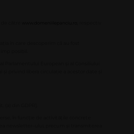
 de către
www.domeniilepanciu.ro,
respectiv
ua
ț
ia în care descoperim că au fost
imp posibil.
9 al Parlamentului European
ș
i al Consiliului
și privind libera circula
ț
ie a acestor date
ș
i
it. (a) din GDPR].
e
r
s
e
,
î
n
f
u
n
c
ț
i
e de
ac
t
i
v
i
t
ă
ț
i
l
e
c
o
n
c
r
e
t
e
e
a
n
e
w
s
l
e
tt
e
r
–
u
l
u
i
, p
r
ec
u
m
ș
i
t
r
a
n
s
m
i
t
e
r
e
a