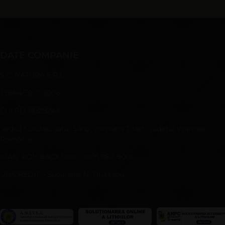
DATE COMPANIE
S.C. NATURA S.R.L.
J39/64/30.01.2006
CUI RO 18329244
Sediul SOCIAL: satul Sârbi, comuna Ţifeşti, judeţul Vrancea,
România.
IBAN: RO15BACX 0000 0005 8811 9001
UNICREDIT – Sucursala N. Titulescu