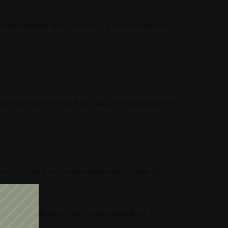
e
d
i
n p
a
r
t
e
a
N
A
T
U
R
A S
R
L o
c
o
n
f
i
r
m
a
r
e
c
ă
acter personal le-au fost sau urmează să
le fie
o
r
c
u
ca
r
a
c
t
e
r p
e
r
s
o
n
a
l
i
n
e
x
ac
t
e
ca
r
e
v
ă
e sau prelucrate;
·
dumneavoastră
vă
n. (2)
lit.