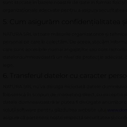
sunt stocate
în
bazele noastre de date
în
format
fizic
și
o
r
g
a
n
i
za
ț
i
o
n
a
l
e adecvate pentru a asigura securitatea d
5.
Cu
m asigurăm confidențialitatea și
NATURA SRL
ia
toate măsurile organizatorice și tehnic
p
e
r
s
o
n
a
l pe
ca
r
e
l
e
c
o
l
ec
t
ă
m
.
D
e
aceea
,
s
t
o
că
m
i
n
f
o
r
m
c
a
r
e
s
u
n
t
acce
s
i
b
i
l
e
n
u
m
a
i
a
n
g
a
j
a
ț
i
l
o
r
s
a
u
c
o
n
t
r
a
c
t
o
r
i
l
o
d
a
t
e
l
o
r
d
u
mn
e
a
v
o
a
s
t
r
ă un n
i
v
e
l de p
r
o
t
ec
ț
i
e
a
d
e
c
v
a
t
,
lege.
6.
Transferul datelor cu caracter pers
NATURA SRL
nu
va divulga niciodată datele dumneavoa
f
o
l
o
s
e
a
s
c
ă
î
n
s
c
o
pu
r
i de
m
a
r
k
e
t
in
g
d
i
r
ec
t
,
c
u
e
x
ce
p
ț
i
a
s
d
a
t
e
l
e d
u
mn
e
a
v
o
a
s
t
r
ă
a
r pu
t
e
a
f
i
d
i
v
u
l
g
a
t
e
a
n
u
m
i
t
o
r
c
soluții
software pentru găzduirea website-ului
www.dome
asigura că partenerii noștri
respectă s
ec
u
r
i
t
a
t
e
a
ș
i
c
o
n
f
i