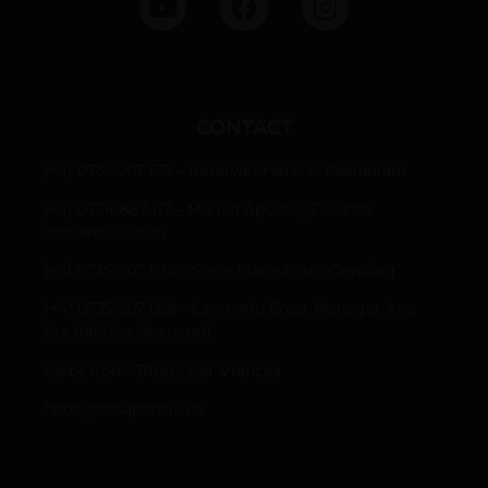
CONTACT
(+4) 0735 207 671 – Rezervari Hotel si Restaurant
(+4) 0734 887 117 – Marian Apostol, Director
comercial vinuri
(+4) 0735 207 674 – Sorin Macoviciuc, Oenolog
(+4) 0735 207 669 – Laurentiu Enea, Manager Ana
Are (fabrica de sucuri)
Sârbi, Com. Țifești, jud. Vrancea
hotel@casapanciu.ro