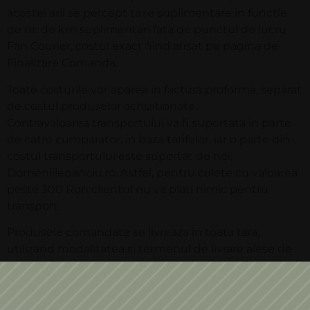
acestei arii se percept taxe suplimentare in functie
de nr. de km suplimentari fata de punctul de lucru
Fan Courier, costul exact fiind afisat pe pagina de
Finalizare Comanda.
Toate costurile vor aparea in factura proforma, separat
de costul produselor achizitionate.
Contravaloarea transportului va fi suportata in parte
de catre cumparator, in baza tarifelor, iar o parte din
costul transportului este suportat de noi,
Domeniilepanciu.ro. Astfel, pentru colete cu valoarea
peste 300 Ron clientul nu va plati nimic pentru
transport.
Produsele comandate se livreaza in toata tara,
utilizand modalitatea si termenul de livrare alese de
tine la efectuarea comenzii. Produsele se afla in
ambalaj special si sunt asigurate pe tot parcursul
transportului pana la livrare.