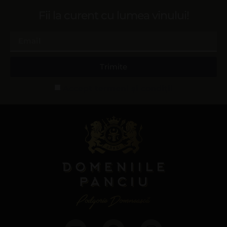
Fii la curent cu lumea vinului!
Trimite
Accept termeni și condiții