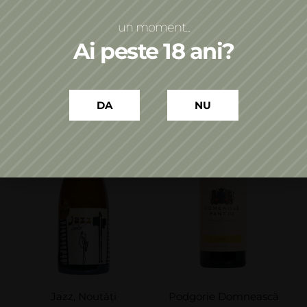
Adaugă în coș
Adaugă în coș
un moment...
Ai peste 18 ani?
DA
NU
Jazz
,
Noutăți
Podgorie Domnească