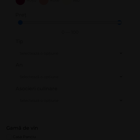
Roșu
Rose
Alb
Preț
0
—
100
Tip
Selectează o opțiune
An
Selectează o opțiune
Asocieri culinare
Selectează o opțiune
Gamă de vin
Casa Panciu