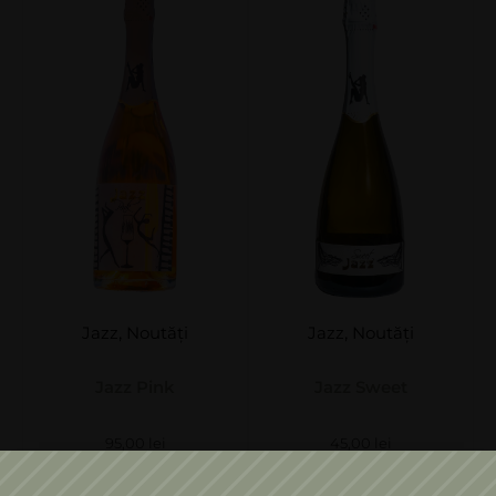
Jazz
,
Noutăți
Jazz
,
Noutăți
Jazz Pink
Jazz Sweet
95,00
lei
45,00
lei