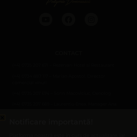
CONTACT
(+4) 0735 207 671 – Rezervari Hotel si Restaurant
(+4) 0734 887 117 – Marian Apostol, Director
comercial vinuri
(+4) 0735 207 674 – Sorin Macoviciuc, Oenolog
(+4) 0735 207 669 – Laurentiu Enea, Manager Ana
Are (fabrica de sucuri)
Notificare importantă!
Sârbi, Com. Țifești, jud. Vrancea
hotel@casapanciu.ro
Platforma noastră este în curs de actualizare, iar