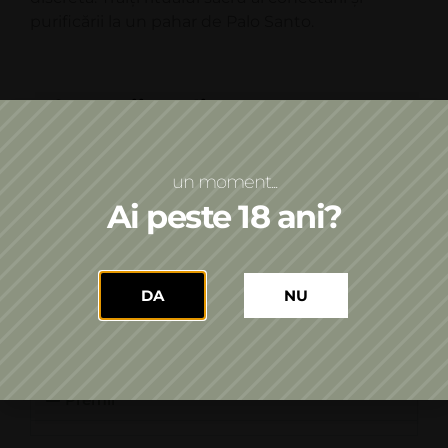
purificării la un pahar de Palo Santo.
Informații suplimentare
An
un moment...
2024
Ai peste 18 ani?
Culoare
Alb
Tip de vin
DA
NU
Sec
Premii