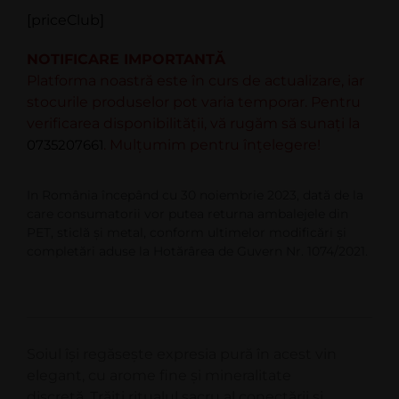
[priceClub]
NOTIFICARE IMPORTANTĂ
Platforma noastră este în curs de actualizare, iar
stocurile produselor pot varia temporar. Pentru
verificarea disponibilității, vă rugăm să sunați la
0735207661
. Mulțumim pentru înțelegere!
In România începând cu 30 noiembrie 2023, dată de la
care consumatorii vor putea returna ambalejele din
PET, sticlă şi metal, conform ultimelor modificări şi
completări aduse la Hotărârea de Guvern Nr. 1074/2021.
Soiul își regăsește expresia pură în acest vin
elegant, cu arome fine și mineralitate
discretă.
Trăiți ritualul sacru al conectării și