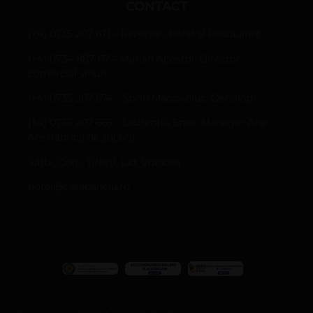
CONTACT
(+4) 0735 207 671 – Rezervari Hotel si Restaurant
(+4) 0734 887 117 – Marian Apostol, Director
comercial vinuri
(+4) 0735 207 674 – Sorin Macoviciuc, Oenolog
(+4) 0735 207 669 – Laurentiu Enea, Manager Ana
Are (fabrica de sucuri)
Sârbi, Com. Țifești, jud. Vrancea
hotel@casapanciu.ro