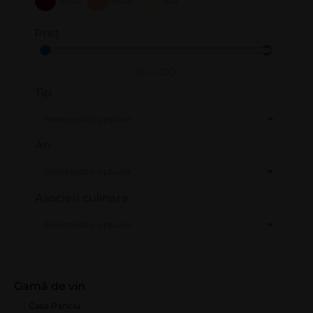
Roșu
Rose
Alb
Preț
0
—
100
Tip
Selectează o opțiune
An
Selectează o opțiune
Asocieri culinare
Selectează o opțiune
Gamă de vin
Casa Panciu