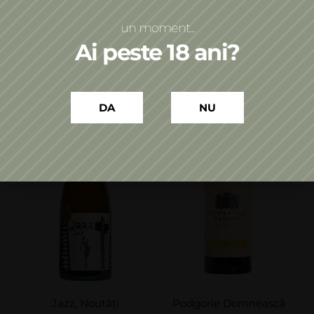
Adaugă în coș
Adaugă în coș
un moment...
Ai peste 18 ani?
DA
NU
Jazz
,
Noutăți
Podgorie Domnească