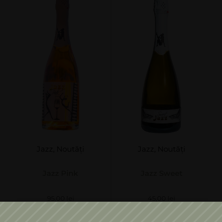
Jazz
,
Noutăți
Jazz
,
Noutăți
Jazz Pink
Jazz Sweet
95,00
lei
45,00
lei