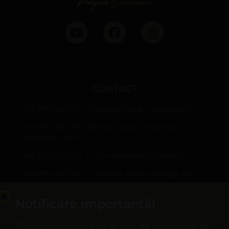
CONTACT
(+4) 0735 207 671 – Rezervari Hotel si Restaurant
(+4) 0734 887 117 – Marian Apostol, Director
comercial vinuri
(+4) 0735 207 674 – Sorin Macoviciuc, Oenolog
(+4) 0735 207 669 – Laurentiu Enea, Manager Ana
Are (fabrica de sucuri)
Notificare importantă!
Sârbi, Com. Țifești, jud. Vrancea
hotel@casapanciu.ro
Platforma noastră este în curs de actualizare, iar