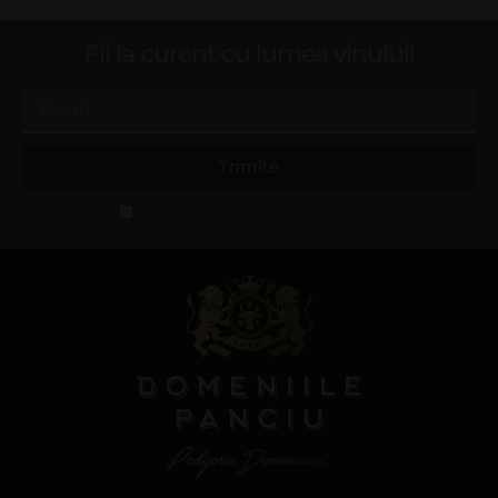
Fii la curent cu lumea vinului!
Trimite
Accept termeni și condiții