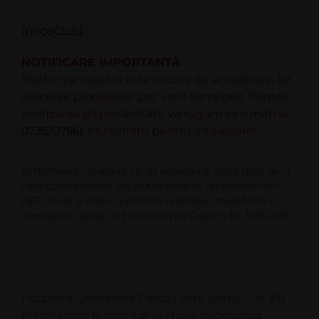
[priceClub]
NOTIFICARE IMPORTANTĂ
Platforma noastră este în curs de actualizare, iar
stocurile produselor pot varia temporar. Pentru
verificarea disponibilității, vă rugăm să sunați la
0735207661
. Mulțumim pentru înțelegere!
In România începând cu 30 noiembrie 2023, dată de la
care consumatorii vor putea returna ambalejele din
PET, sticlă şi metal, conform ultimelor modificări şi
completări aduse la Hotărârea de Guvern Nr. 1074/2021.
Frizzante Domeniile Panciu este primul vin alb
efervescent fermentat la sticlă, nedegorjat,