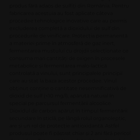
produs fără adaos de sulfiţi din România. Pentru
fabricarea acestuia au fost aplicate câteva
procedee tehnologice inovative care au permis
excluderea completă a dioxidului de sulf din
procedurile de vinificare. Protecţia permanentă
a materiei prime în atmosferă de gaz inert,
fermentarea mustului cu drojdii selecţionate ce
consuma mari cantităţi de oxigen în procesele
metabolice şi fermentarea malo-lactică
controlată a vinului, sunt principalele principii
care au stat la baza acestor procedee. Vinul
obţinut conţine o cantitate nesemnificativă de
dioxid de sulf (<10 mg/l), apărută natural în
special pe parcursul fermentării alcoolice.
Dioxidul de carbon apărut în timpul fermentării
secundare în sticlă, pe lângă rolul organoleptic,
are şi un rol de protecţie antioxidantă. Astfel
produsul poate fi păstrat chiar şi 2 ani fără pericol