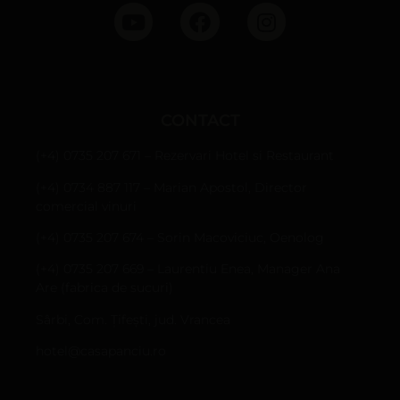
CONTACT
(+4) 0735 207 671 – Rezervari Hotel si Restaurant
(+4) 0734 887 117 – Marian Apostol, Director
comercial vinuri
(+4) 0735 207 674 – Sorin Macoviciuc, Oenolog
(+4) 0735 207 669 – Laurentiu Enea, Manager Ana
Are (fabrica de sucuri)
Sârbi, Com. Țifești, jud. Vrancea
hotel@casapanciu.ro