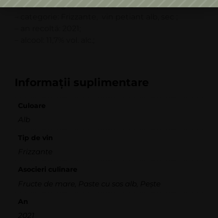
– soi de struguri: FETEASCĂ REGALĂ ;
– categorie: Frizzante, vin petiant alb, sec ;
– an recoltă: 2021;
– alcool: 11,7% vol. alc.;
Informații suplimentare
Culoare
Alb
Tip de vin
Frizzante
Asocieri culinare
Fructe de mare
Paste cu sos alb
Pește
,
,
An
2021