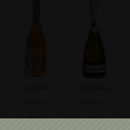
Jazz
,
Noutăți
Jazz
,
Noutăți
Jazz Pink
Jazz Sweet
95,00
lei
45,00
lei