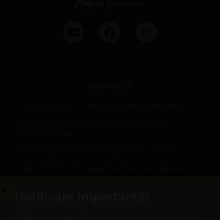
CONTACT
(+4) 0735 207 671 – Rezervari Hotel si Restaurant
(+4) 0734 887 117 – Marian Apostol, Director
comercial vinuri
(+4) 0735 207 674 – Sorin Macoviciuc, Oenolog
(+4) 0735 207 669 – Laurentiu Enea, Manager Ana
Are (fabrica de sucuri)
Notificare importantă!
Sârbi, Com. Țifești, jud. Vrancea
hotel@casapanciu.ro
Platforma noastră este în curs de actualizare, iar