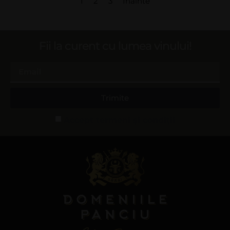
1
2
3
Înainte
Fii la curent cu lumea vinului!
Trimite
Accept termeni și condiții