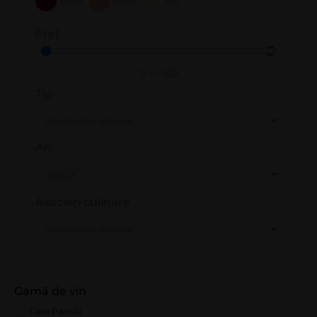
Roșu
Rose
Alb
Preț
0
—
100
Tip
Selectează o opțiune
An
2021
×
Asocieri culinare
Selectează o opțiune
Gamă de vin
Casa Panciu