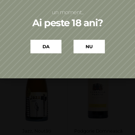
Adaugă în coș
Adaugă în coș
un moment...
Ai peste 18 ani?
DA
NU
Jazz
,
Noutăți
Podgorie Domnească