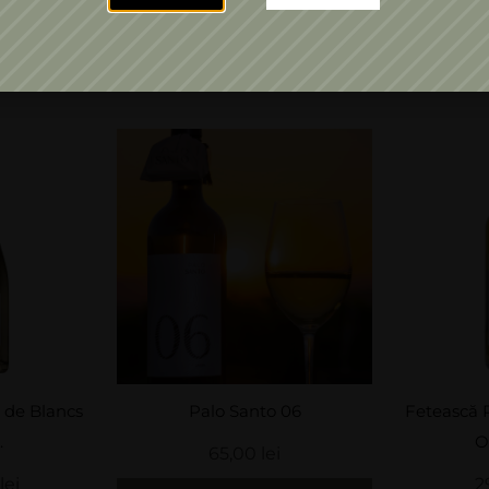
S-ar putea sa-ți placă și:
Palo Santo 06
Fetească Regală & Muscat
Ottonel...
65,00
lei
29,00
lei