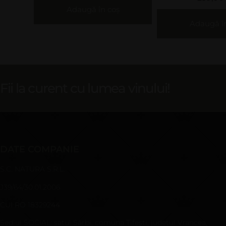
Adaugă în coș
Adaugă în coș
Fii la curent cu lumea vinului!
DATE COMPANIE
S.C. NATURA S.R.L.
J39/64/30.01.2006
CUI RO 18329244
Sediul SOCIAL: satul Sârbi, comuna Ţifeşti, judeţul Vrancea,