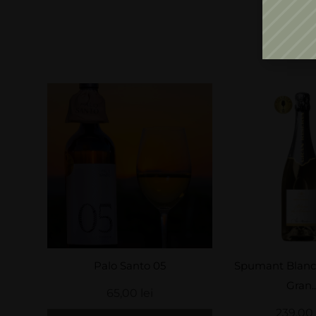
Palo Santo 05
Spumant Blanc de Blancs
Gran...
65,00
lei
239,00
lei