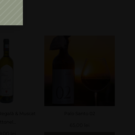
Palo Santo 02
Spumant Dulce Mus
Ottonel Domeniile.
65,00
lei
49,00
lei