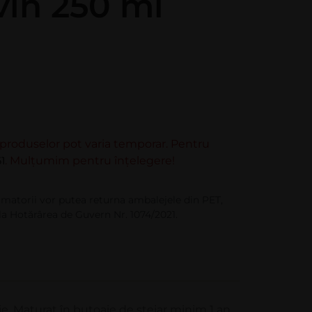
vin 250 ml
e produselor pot varia temporar. Pentru
1
. Mulțumim pentru înțelegere!
matorii vor putea returna ambalejele din PET,
la Hotărârea de Guvern Nr. 1074/2021.
ie. Maturat în butoaie de stejar minim 1 an,