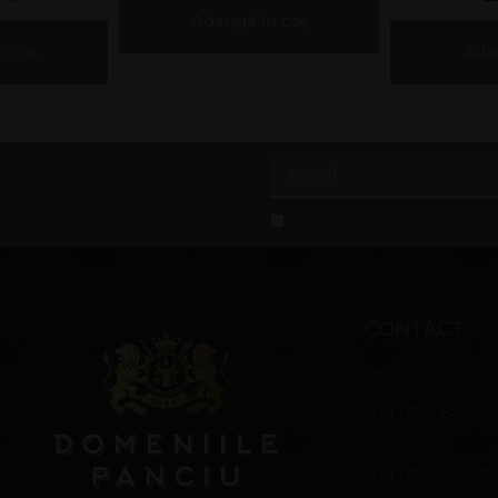
Adaugă în coș
Adaugă în coș
Accept termeni și cond
CONTACT
(+4) 0735 207 671
(+4) 0734 887 117
vinuri
(+4) 0735 207 67