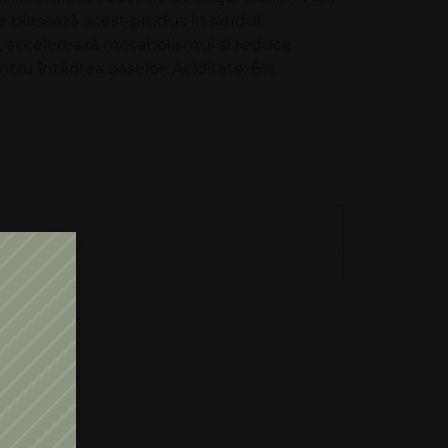
e plasează acest produs în rândul
tia, accelerează metabolismul și reduce
tru întărirea oaselor. Aciditate: 6%.