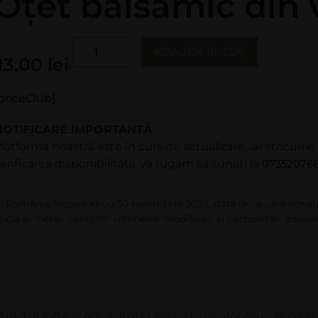
Oțet balsamic din 
ADAUGĂ ÎN COȘ
13,00
lei
priceClub]
NOTIFICARE IMPORTANTĂ
latforma noastră este în curs de actualizare, iar stocuril
erificarea disponibilității, vă rugăm să sunați la
073520766
n România începând cu 30 noiembrie 2023, dată de la care consu
ticlă şi metal, conform ultimelor modificări şi completări aduse 
unctul forte al acestui oțet este însuși procesul de creaț