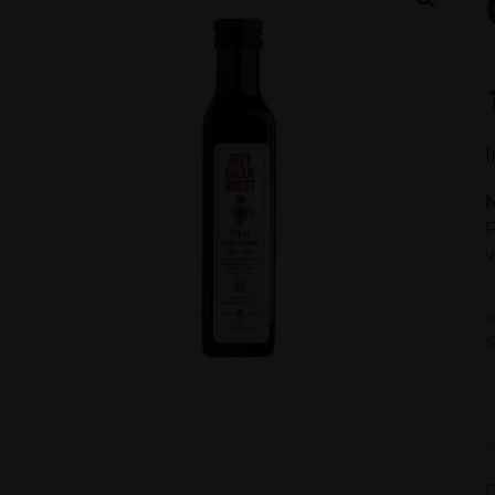
[
P
v
I
s
P