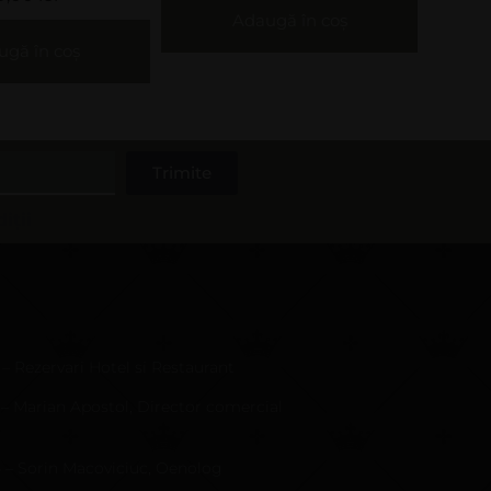
Adaugă în coș
Adaugă în coș
Trimite
iții
 – Rezervari Hotel si Restaurant
 – Marian Apostol, Director comercial
4 – Sorin Macoviciuc, Oenolog