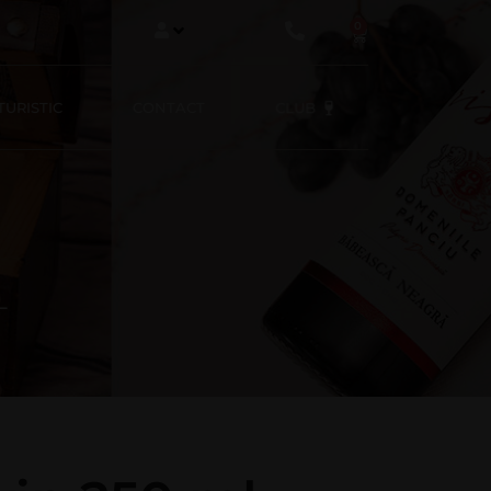
0
URISTIC
CONTACT
CLUB
L