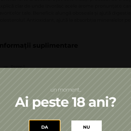
xplică clar de unde izvorăsc acele arome pronunțate car
avoritelor tale. Beneficii: alungă oboseala și ajută diges
olesterolul. Antioxidant, ajută la absorbția mineralelor pen
Informații suplimentare
Premii
un moment...
Ai peste 18 ani?
istribuie pe:
Facebook
WhatsApp
DA
NU