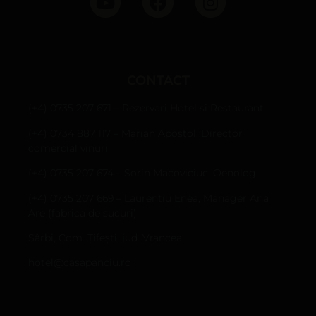
CONTACT
(+4) 0735 207 671 – Rezervari Hotel si Restaurant
(+4) 0734 887 117 – Marian Apostol, Director
comercial vinuri
(+4) 0735 207 674 – Sorin Macoviciuc, Oenolog
(+4) 0735 207 669 – Laurentiu Enea, Manager Ana
Are (fabrica de sucuri)
Sârbi, Com. Țifești, jud. Vrancea
hotel@casapanciu.ro