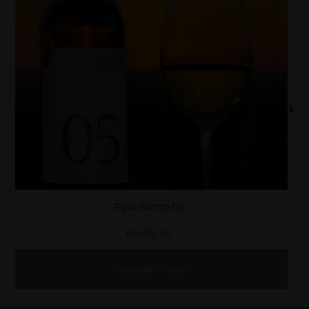
Oțet balsamic din vin 250...
13,00
lei
Adaugă în coș