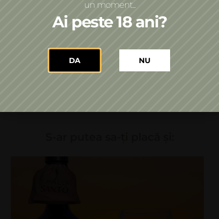
un moment...
Ai peste 18 ani?
Premii
DA
NU
Distribuie pe:
Facebook
WhatsApp
S-ar putea sa-ți placă și: