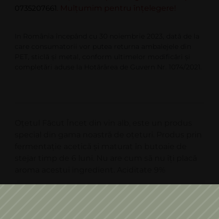
0735207661
. Mulțumim pentru înțelegere!
In România începând cu 30 noiembrie 2023, dată de la
care consumatorii vor putea returna ambalejele din
PET, sticlă şi metal, conform ultimelor modificări şi
completări aduse la Hotărârea de Guvern Nr. 1074/2021.
Oțetul Făcut Încet din vin alb, este un produs
special din gama noastră de oțeturi. Produs prin
fermentație acetică și maturat în butoaie de
stejar timp de 6 luni. Nu are cum să nu îți placă
aroma acestui ingredient. Aciditate 9%
Informații suplimentare