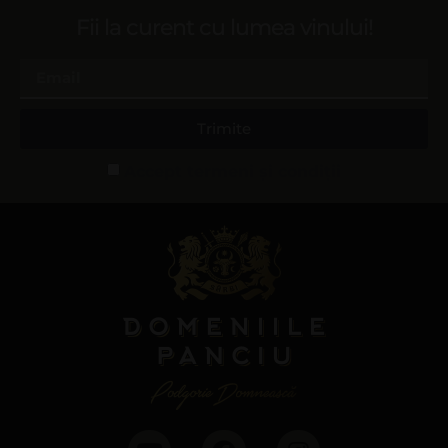
Fii la curent cu lumea vinului!
Trimite
Accept termeni și condiții