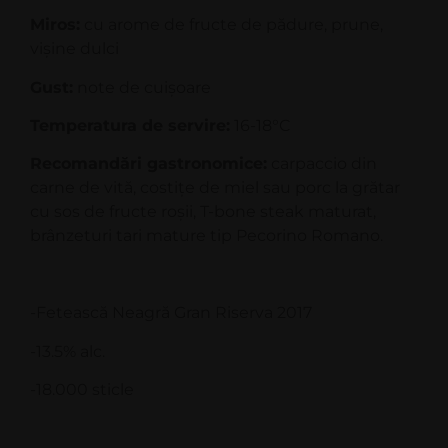
Miros:
cu arome de fructe de pădure, prune,
vișine dulci
Gust:
note de cuișoare
Temperatura de servire:
16-18°C
Recomandări gastronomice:
carpaccio din
carne de vită, costițe de miel sau porc la grătar
cu sos de fructe roșii, T-bone steak maturat,
brânzeturi tari mature tip Pecorino Romano.
-Fetească Neagră Gran Riserva 2017
-13.5% alc.
-18.000 sticle