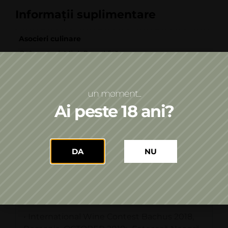
Informații suplimentare
Asocieri culinare
Brânzeturi
Miel
Porc
Vită
,
,
,
Tip de vin
Vin liniștit
un moment...
Ai peste 18 ani?
Culoare
Roșu
An
DA
NU
2017
Premii
• International Wine Contest Bachus 2018,