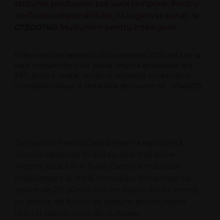
stocurile produselor pot varia temporar. Pentru
verificarea disponibilității, vă rugăm să sunați la
0735207661
. Mulțumim pentru înțelegere!
In România începând cu 30 noiembrie 2023, dată de la
care consumatorii vor putea returna ambalejele din
PET, sticlă şi metal, conform ultimelor modificări şi
completări aduse la Hotărârea de Guvern Nr. 1074/2021.
Domeniile Panciu Grand Riserva reprezintă
vinurile obținute în anii cu cele mai bune
recolte, odată în 4-5 ani. Datorită maturării
îndelungate la sticlă necesită o decantare cu
aerare de 20-30min. Un vin roșu rubiniu intens,
cu arome de fructe de pădure, prune, vișine
dulci și subtile note de cuișoare.