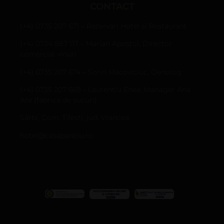
CONTACT
(+4) 0735 207 671 – Rezervari Hotel si Restaurant
(+4) 0734 887 117 – Marian Apostol, Director
comercial vinuri
(+4) 0735 207 674 – Sorin Macoviciuc, Oenolog
(+4) 0735 207 669 – Laurentiu Enea, Manager Ana
Are (fabrica de sucuri)
Sârbi, Com. Țifești, jud. Vrancea
hotel@casapanciu.ro