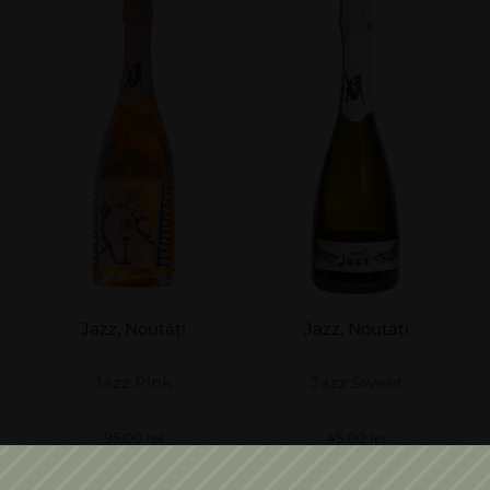
Jazz
,
Noutăți
Jazz
,
Noutăți
Jazz Pink
Jazz Sweet
95,00
lei
45,00
lei