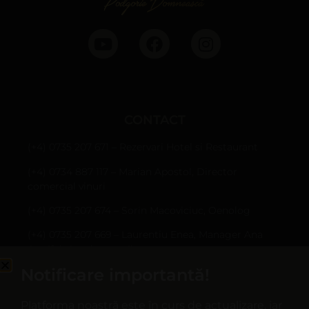
CONTACT
(+4) 0735 207 671 – Rezervari Hotel si Restaurant
(+4) 0734 887 117 – Marian Apostol, Director
comercial vinuri
(+4) 0735 207 674 – Sorin Macoviciuc, Oenolog
(+4) 0735 207 669 – Laurentiu Enea, Manager Ana
Are (fabrica de sucuri)
Notificare importantă!
Sârbi, Com. Țifești, jud. Vrancea
hotel@casapanciu.ro
Platforma noastră este în curs de actualizare, iar