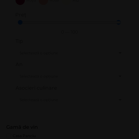
Roșu
Rose
Alb
Preț
0
—
100
Tip
Selectează o opțiune
An
Selectează o opțiune
Asocieri culinare
Selectează o opțiune
Gamă de vin
Casa Panciu