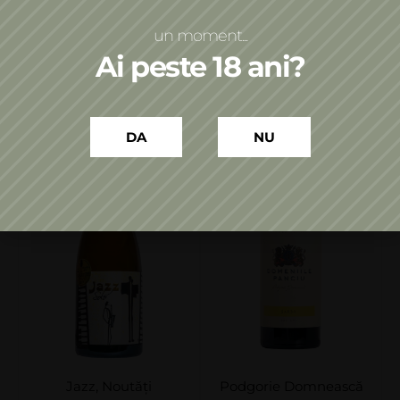
Adaugă în coș
Adaugă în coș
un moment...
Ai peste 18 ani?
DA
NU
Jazz
,
Noutăți
Podgorie Domnească