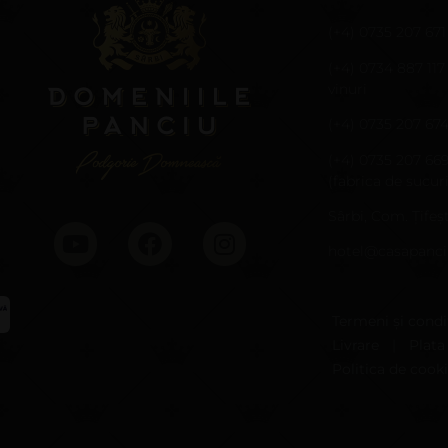
(+4) 0735 207 671
(+4) 0734 887 117
vinuri
(+4) 0735 207 67
(+4) 0735 207 66
(fabrica de sucuri
Sârbi, Com. Țifeșt
hotel@casapanci
Termeni și condiț
Livrare
|
Plata
Politica de cook