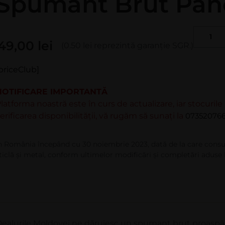
Spumant Brut Panc
49,00
lei
(0.50 lei reprezintă garanție SGR.)
priceClub]
NOTIFICARE IMPORTANTĂ
latforma noastră este în curs de actualizare, iar stocuril
erificarea disponibilității, vă rugăm să sunați la
073520766
n România începând cu 30 noiembrie 2023, dată de la care consu
ticlă şi metal, conform ultimelor modificări şi completări aduse 
ealurile Moldovei ne dăruiesc un spumant brut proaspăt 