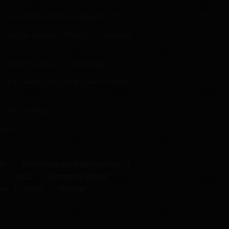
 – Rezervari Hotel si Restaurant
 – Marian Apostol, Director comercial
4 – Sorin Macoviciuc, Oenolog
9 – Laurentiu Enea, Manager Ana Are
)
i, jud. Vrancea
u.ro
ii
|
Politică de confidențialitate
|
|
Retur
|
Protectia datelor
|
ies
|
ANPC
|
Noutăți