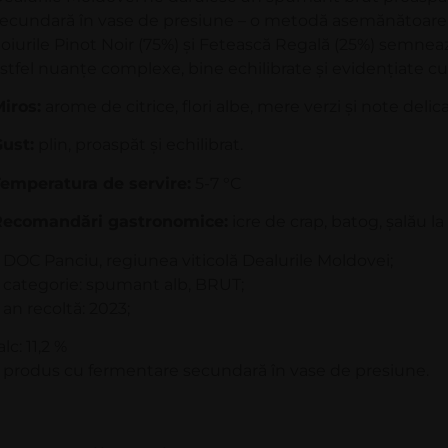
ecundară în vase de presiune – o metodă asemănătoare 
oiurile Pinot Noir (75%) şi Fetească Regală (25%) semneaz
stfel nuanţe complexe, bine echilibrate şi evidenţiate cu
iros:
arome de citrice, flori albe, mere verzi şi note delica
ust:
plin, proaspăt şi echilibrat.
emperatura de servire:
5-7 °C
Recomandări gastronomice:
icre de crap, batog, şalău la
 DOC Panciu, regiunea viticolă Dealurile Moldovei;
 categorie: spumant alb, BRUT;
 an recoltă: 2023;
alc: 11,2 %
 produs cu fermentare secundară în vase de presiune.