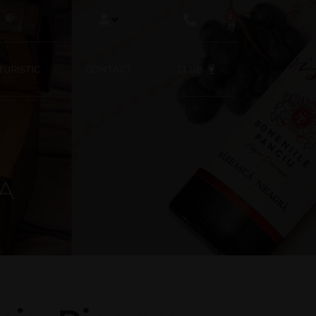
0
URISTIC
CONTACT
CLUB
A