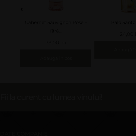
Rosé –
Palo Santo Hugo
Palo Santo
24,00
lei
39,00
Adaugă în coș
Adaugă î
Fii la curent cu lumea vinului!
DATE COMPANIE