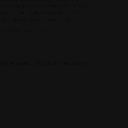
cu cea prin care se produce Prosécco.
ă paleta aromatică a vinului, care obţine
 discreţie maximă de perlajul fin.
te de patiserie fină.
 grătar, paste cu fructe de mare şi sos alb.