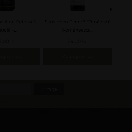
lanc & Tămâioasă
Fetească Albă Casa Panciu
Pa
nească...
29,00
lei
9,00
lei
Adaugă în coș
gă în coș
Trimite
iții