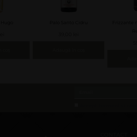
 Cidru
Frizzante nefiltrat Fetească
Sauvignon B
Regală –...
Româ
lei
59,00
lei
3
n coș
Adaugă în coș
Adau
Accept termeni și cond
CONTACT