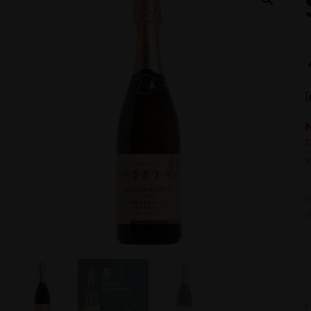
[
P
v
I
s
D