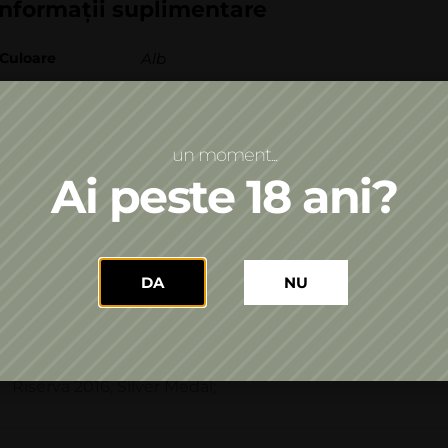
Informații suplimentare
Culoare
Alb
Tip de vin
Spumant
Asocieri culinare
Fructe de mare
Paste cu sos alb
Pește
,
,
un moment...
An
2023
Ai peste 18 ani?
Premii
DA
NU
• International Wine Contest Bachus 2018, Romania, O
Panciu Riserva 2017, Silver Medal;
• Romanian WINE CULTURE FESTIVAL, Iasi, OCTOBER 201
Riserva 2016, Silver Medal;