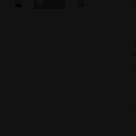
s
S
a
M
G
T
–
–
–
-
–