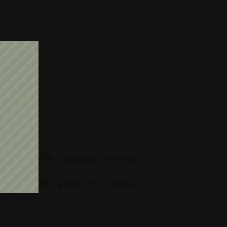
CTOBER 2018: -Sparkling wine Brut
7: – Sparkling wine Brut Panciu