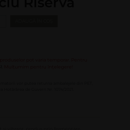
iu Riserva
ADAUGĂ ÎN COȘ
e produselor pot varia temporar. Pentru
1
. Mulțumim pentru înțelegere!
matorii vor putea returna ambalejele din PET,
la Hotărârea de Guvern Nr. 1074/2021.
şi vibrant, produs prin fermentare