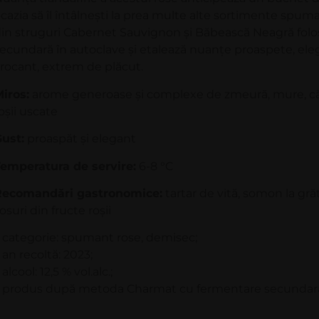
cazia să îl întâlneşti la prea multe alte sortimente spu
in struguri Cabernet Sauvignon şi Băbească Neagră fo
ecundară în autoclave şi etalează nuanţe proaspete, el
rocant, extrem de plăcut.
iros:
arome generoase şi complexe de zmeură, mure, căp
oşii uscate
ust:
proaspăt şi elegant
emperatura de servire:
6-8 °C
Recomandări gastronomice:
tartar de vită, somon la gră
osuri din fructe roşii
 categorie: spumant rose, demisec;
 an recoltă: 2023;
 alcool: 12,5 % vol.alc.;
 produs după metoda Charmat cu fermentare secundară 