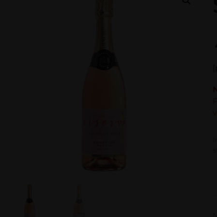
[
P
v
I
s
N