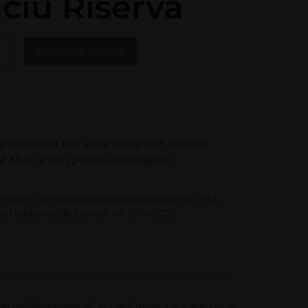
iu Riserva
ADAUGĂ ÎN COȘ
e produselor pot varia temporar. Pentru
1
. Mulțumim pentru înțelegere!
matorii vor putea returna ambalejele din PET,
la Hotărârea de Guvern Nr. 1074/2021.
eosebit, proaspăt şi parfumat, pe care nu ai