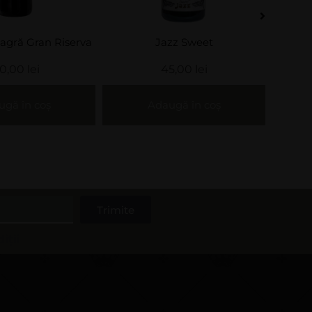
agră Gran Riserva
Jazz Sweet
Sauv
20,00
lei
45,00
lei
gă în coș
Adaugă în coș
Trimite
iții