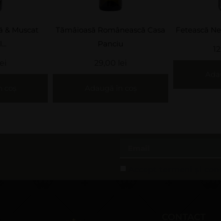
ă & Muscat
Tămâioasă Românească Casa
Fetească Ne
..
Panciu
1
lei
29,00
lei
Adau
n coș
Adaugă în coș
Accept termeni și cond
CONTACT