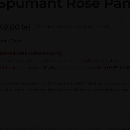
Spumant Rosé Panc
49,00
lei
(0.50 lei reprezintă garanție SGR.)
priceClub]
NOTIFICARE IMPORTANTĂ
latforma noastră este în curs de actualizare, iar stocuril
erificarea disponibilității, vă rugăm să sunați la
073520766
n România începând cu 30 noiembrie 2023, dată de la care consu
ticlă şi metal, conform ultimelor modificări şi completări aduse 
uanţa trandafirie a acestui rosé anticipează un buchet d