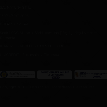
S.C. NATURA S.R.L.
J39/64/30.01.2006
CUI RO 18329244
Sediul SOCIAL: satul Sârbi, comuna Ţifeşti, judeţul Vrancea,
România.
IBAN: RO15BACX 0000 0005 8811 9001
UNICREDIT – Sucursala N. Titulescu
Copyright © 2022 Natura S.R.L. Toate drepturile rezervate.