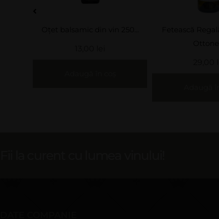
scat
Oțet balsamic din vin 250...
Fetească Regal
..
Ottonel.
13,00
lei
29,00
Adaugă în coș
Adaugă î
Fii la curent cu lumea vinului!
DATE COMPANIE