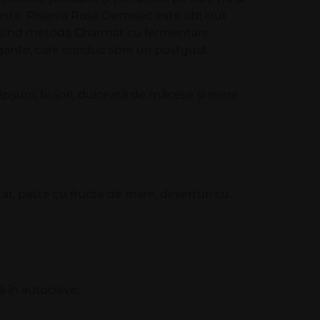
mante. Riserva Rosé Demisec este obţinut
losind metoda Charmat cu fermentare
egante, care conduc spre un postgust
şuni, bujori, dulceaţă de măceşe şi mere
tar, paste cu fructe de mare, deserturi cu
în autoclave;