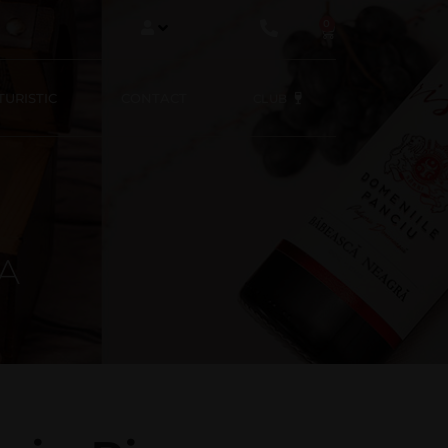
0
URISTIC
CONTACT
CLUB
A