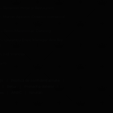
 – Rezervari Hotel si Restaurant
 – Marian Apostol, Director comercial
4 – Sorin Macoviciuc, Oenolog
9 – Laurentiu Enea, Manager Ana Are
)
i, jud. Vrancea
u.ro
ii
|
Politică de confidențialitate
|
|
Retur
|
Protectia datelor
|
ies
|
ANPC
|
Noutăți