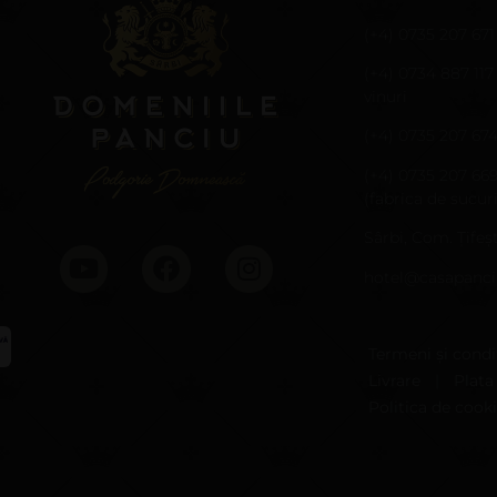
(+4) 0735 207 671
(+4) 0734 887 117
vinuri
(+4) 0735 207 67
(+4) 0735 207 66
(fabrica de sucuri
Sârbi, Com. Țifeșt
hotel@casapanci
Termeni și condiț
Livrare
|
Plata
Politica de cook