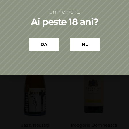
Adaugă în coș
Adaugă în coș
un moment...
Ai peste 18 ani?
DA
NU
Jazz
,
Noutăți
Podgorie Domnească