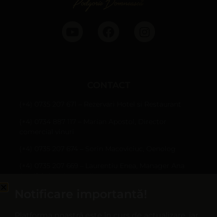
CONTACT
(+4) 0735 207 671 – Rezervari Hotel si Restaurant
(+4) 0734 887 117 – Marian Apostol, Director
comercial vinuri
(+4) 0735 207 674 – Sorin Macoviciuc, Oenolog
(+4) 0735 207 669 – Laurentiu Enea, Manager Ana
Are (fabrica de sucuri)
Notificare importantă!
Sârbi, Com. Țifești, jud. Vrancea
hotel@casapanciu.ro
Platforma noastră este în curs de actualizare, iar