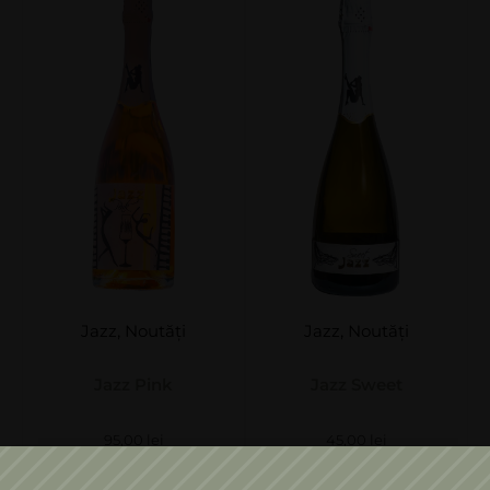
Jazz
,
Noutăți
Jazz
,
Noutăți
Jazz Pink
Jazz Sweet
95,00
lei
45,00
lei