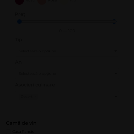
Roșu
Rose
Alb
Preț
0
—
100
Tip
Selectează o opțiune
An
Selectează o opțiune
Asocieri culinare
Desert
×
Gamă de vin
Casa Panciu