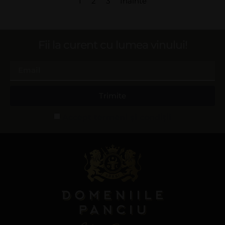
1
2
3
Înainte
Fii la curent cu lumea vinului!
Trimite
Accept termeni și condiții