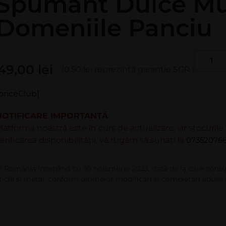
Spumant Dulce Mu
Domeniile Panciu
49,00
lei
(0.50 lei reprezintă garanție SGR.)
priceClub]
NOTIFICARE IMPORTANTĂ
latforma noastră este în curs de actualizare, iar stocuril
erificarea disponibilității, vă rugăm să sunați la
073520766
n România începând cu 30 noiembrie 2023, dată de la care consu
ticlă şi metal, conform ultimelor modificări şi completări aduse 