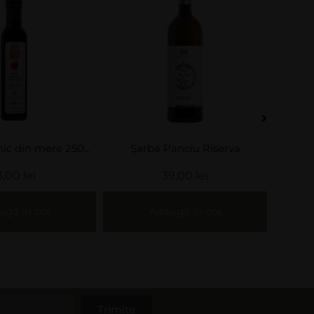
anciu Riserva
Spumant Brut Panciu Riserva
9,00
lei
49,00
lei
gă în coș
Adaugă în coș
Trimite