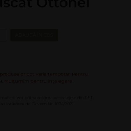
scat Ottonel
ADAUGĂ ÎN COȘ
e produselor pot varia temporar. Pentru
1
. Mulțumim pentru înțelegere!
matorii vor putea returna ambalejele din PET,
la Hotărârea de Guvern Nr. 1074/2021.