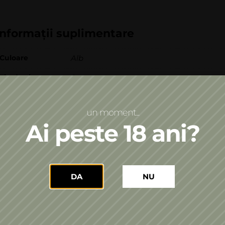
Informații suplimentare
Culoare
Alb
Tip de vin
Spumant
Asocieri culinare
Fructe de mare
Paste cu sos alb
Pește
,
,
un moment...
An
2023
Ai peste 18 ani?
Premii
DA
NU
International Wine Contest Bucharest 2018, Rom
International Wine Contest Bachus 2018, Romani
Asia Wine Trophy 2018, Daejeon, 2018: Gold Medal;
Berliner Wein Trophy 2018, Germany, FEBRUARY 2