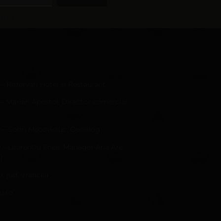
iții
 – Rezervari Hotel si Restaurant
 – Marian Apostol, Director comercial
4 – Sorin Macoviciuc, Oenolog
9 – Laurentiu Enea, Manager Ana Are
)
i, jud. Vrancea
u.ro