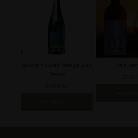
Cabernet Sauvig
ge Gran
Palo Santo 02
adaos.
65,00
lei
39,00
Adaugă în coș
Adaugă î