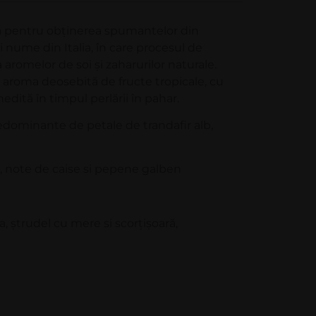
ă pentru obținerea spumantelor din
și nume din Italia, în care procesul de
 aromelor de soi și zaharurilor naturale.
 aroma deosebită de fructe tropicale, cu
edită în timpul perlării în pahar.
redominante de petale de trandafir alb,
te, note de caise si pepene galben
a, ștrudel cu mere si scorțișoară,