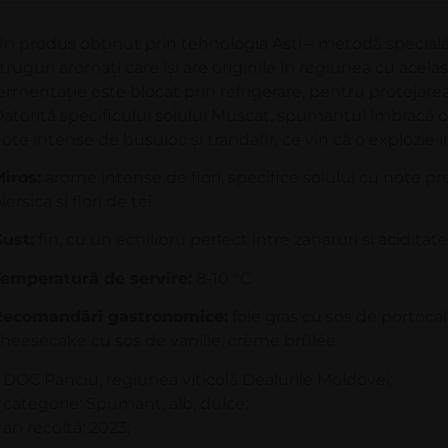
n produs obținut prin tehnologia Asti – metodă special
truguri aromați care își are originile în regiunea cu acela
ermentație este blocat prin refrigerare, pentru protejarea
atorită specificului soiului Muscat, spumantul îmbracă o
ote intense de busuioc și trandafir, ce vin că o explozie in
iros:
arome intense de flori, specifice soiului cu note p
iersica si flori de tei
ust:
fin, cu un echilibru perfect intre zaharuri si acidita
emperatură de servire:
8-10 °C
Recomandări gastronomice:
foie gras cu sos de portocal
heesecake cu sos de vanilie, crème brûlée
 DOC Panciu, regiunea viticolă Dealurile Moldovei;
 categorie: Spumant, alb, dulce;
 an recoltă: 2023;