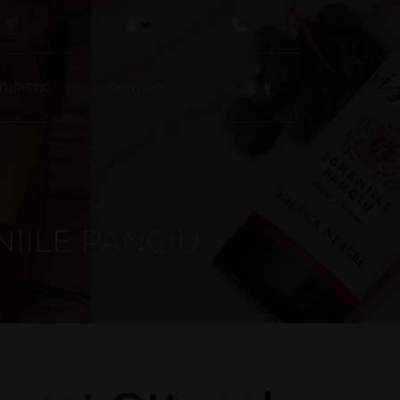
0
URISTIC
CONTACT
CLUB
IILE PANCIU