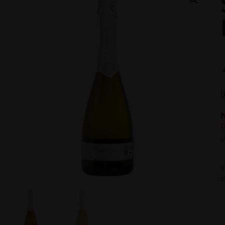
[
P
v
I
s