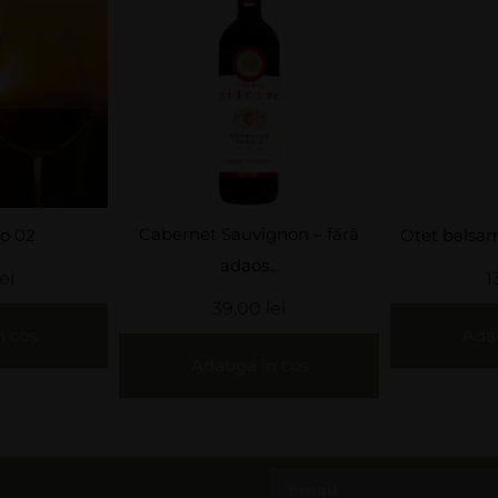
non – fără
Oțet balsamic din mere 250...
Șarba P
..
13,00
lei
3
lei
Adaugă în coș
Adau
n coș