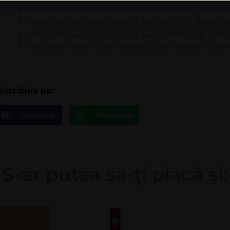
International l Wine Contest Bachus 2017, Romani
International Wine Contest Bachus 2016, Romani
International Wine Contest Bucharest 2016, Roman
Decanter World Wine Awards 2015, London: Co
istribuie pe:
Facebook
WhatsApp
S-ar putea sa-ți placă și: