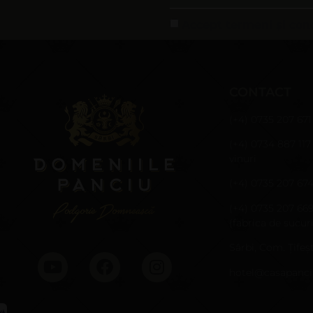
Accept termeni și cond
CONTACT
(+4) 0735 207 671
(+4) 0734 887 117
vinuri
(+4) 0735 207 67
(+4) 0735 207 66
(fabrica de sucuri
Sârbi, Com. Țifeșt
hotel@casapanci