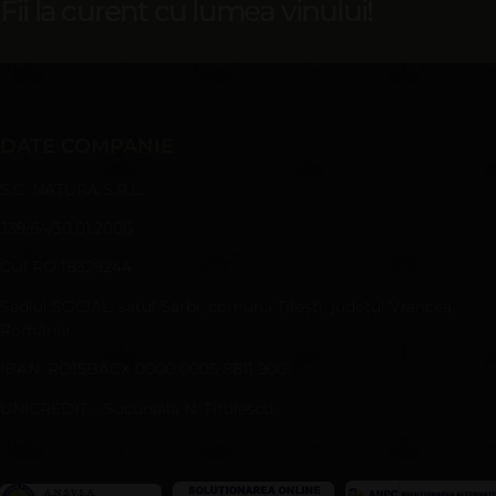
Fii la curent cu lumea vinului!
DATE COMPANIE
S.C. NATURA S.R.L.
J39/64/30.01.2006
CUI RO 18329244
Sediul SOCIAL: satul Sârbi, comuna Ţifeşti, judeţul Vrancea,
România.
IBAN: RO15BACX 0000 0005 8811 9001
UNICREDIT – Sucursala N. Titulescu