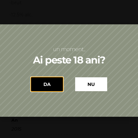
-brut
-12.5% alc.
-961 sticle
un moment...
Ai peste 18 ani?
Informații suplimentare
Asocieri culinare
DA
NU
Brânzeturi
Tip de vin
Spumant-Metoda clasică
An
2015