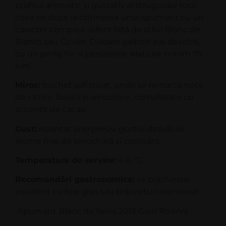
profilul aromatic și gustativ al strugurilor roșii,
ceea ce duce la obținerea unui spumant cu un
caracter complex, diferit față de stilul Blanc de
Blancs sau Cuvée. Culoare galben-pai deschis,
cu un perlaj fin si persistent. Maturat minim 75
luni.
Miros:
buchet sofisticat, unde se remarcă note
de citrice, brioşă şi smochine, completate cu
accente de cacao
Gust:
nuanţat şi expresiv, gustul dezvăluie
arome fine de smochină şi croissant
Temperatura de servire:
4-6 °C
Recomandări gastronomice:
se potriveşte
excelent cu foie gras sau brânzeturi cremoase
-Spumant Blanc de Noirs 2015 Gran Riserva