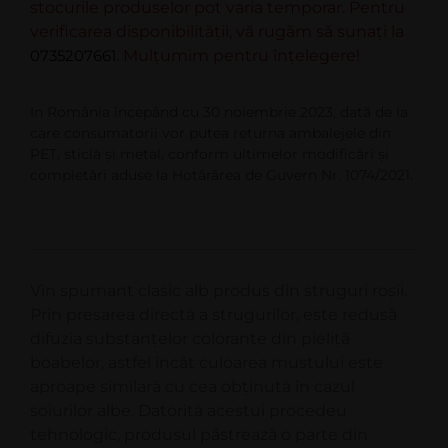
stocurile produselor pot varia temporar. Pentru
verificarea disponibilității, vă rugăm să sunați la
0735207661
. Mulțumim pentru înțelegere!
In România începând cu 30 noiembrie 2023, dată de la
care consumatorii vor putea returna ambalejele din
PET, sticlă şi metal, conform ultimelor modificări şi
completări aduse la Hotărârea de Guvern Nr. 1074/2021.
Vin spumant clasic alb produs din struguri roșii.
Prin presarea directă a strugurilor, este redusă
difuzia substanțelor colorante din pieliță
boabelor, astfel încât culoarea mustului este
aproape similară cu cea obținută în cazul
soiurilor albe. Datorită acestui procedeu
tehnologic, produsul păstrează o parte din