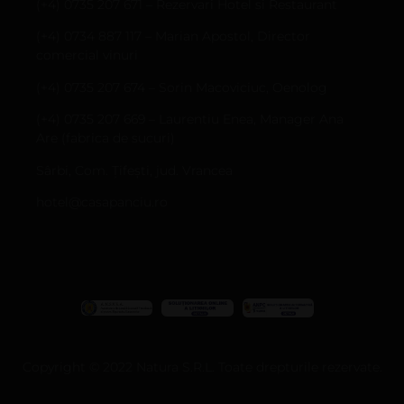
(+4) 0735 207 671 – Rezervari Hotel si Restaurant
(+4) 0734 887 117 – Marian Apostol, Director
comercial vinuri
(+4) 0735 207 674 – Sorin Macoviciuc, Oenolog
(+4) 0735 207 669 – Laurentiu Enea, Manager Ana
Are (fabrica de sucuri)
Sârbi, Com. Țifești, jud. Vrancea
hotel@casapanciu.ro
Copyright © 2022 Natura S.R.L. Toate drepturile rezervate.