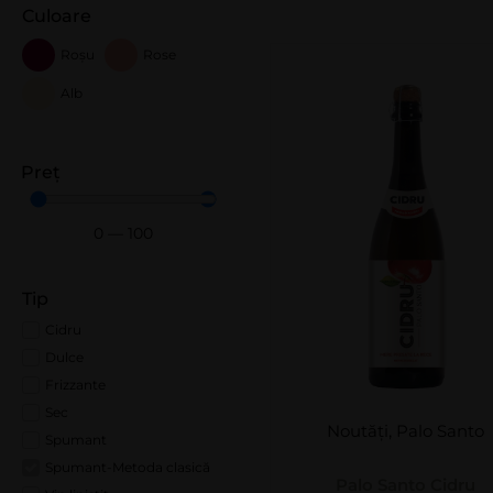
Culoare
Roșu
Rose
Alb
Preț
0
—
100
Tip
Cidru
Dulce
Frizzante
Sec
Noutăți
,
Palo Santo
Spumant
Spumant-Metoda clasică
Palo Santo Cidru