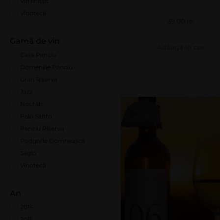
Vin liniștit
Vinotecă
39,00
lei
Gamă de vin
Adaugă în coș
Casa Panciu
Domeniile Panciu
Gran Riserva
Jazz
Noutăți
Palo Santo
Panciu Riserva
Podgorie Domnească
Sagio
Vinotecă
An
2014
2015