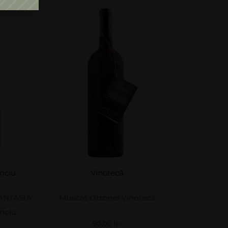
nciu
Vinotecă
ANTASIA
Muscat Ottonel Vinotecă
nciu
90,00
lei