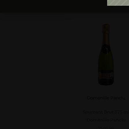
Domeniile Panciu
Spumant Brut 375 m
Domeniile Panciu
25,00
lei