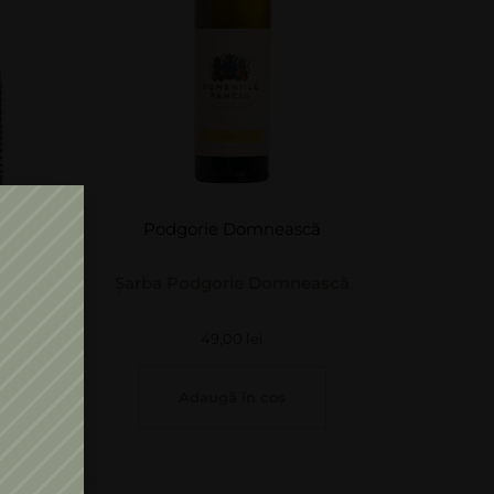
ți
Podgorie Domnească
Șarba Podgorie Domnească
49,00
lei
oș
Adaugă în coș