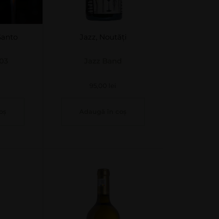
Santo
Jazz
,
Noutăți
 03
Jazz Band
95,00
lei
oș
Adaugă în coș