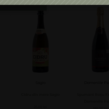
Sagio
Domeniile Pa
l
Cidru din mere Sagio
Spumant Roșu F
Domeniile Pa
25,00
lei
189,00
lei