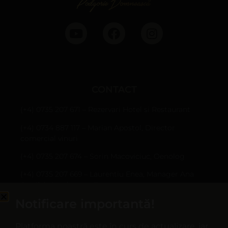
CONTACT
(+4) 0735 207 671 – Rezervari Hotel si Restaurant
(+4) 0734 887 117 – Marian Apostol, Director
comercial vinuri
(+4) 0735 207 674 – Sorin Macoviciuc, Oenolog
(+4) 0735 207 669 – Laurentiu Enea, Manager Ana
Are (fabrica de sucuri)
Notificare importantă!
Sârbi, Com. Țifești, jud. Vrancea
hotel@casapanciu.ro
Platforma noastră este în curs de actualizare, iar