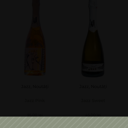
Jazz
,
Noutăți
Jazz
,
Noutăți
Jazz Pink
Jazz Sweet
95,00
lei
45,00
lei