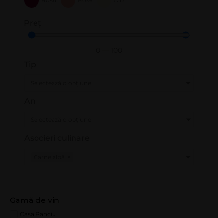
Roșu
Rose
Alb
Preț
0
—
100
Tip
Selectează o opțiune
An
Selectează o opțiune
Asocieri culinare
Carne albă
×
Gamă de vin
Casa Panciu