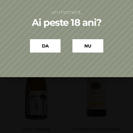
Adaugă în coș
Adaugă în coș
un moment...
Ai peste 18 ani?
DA
NU
Jazz
,
Noutăți
Podgorie Domnească