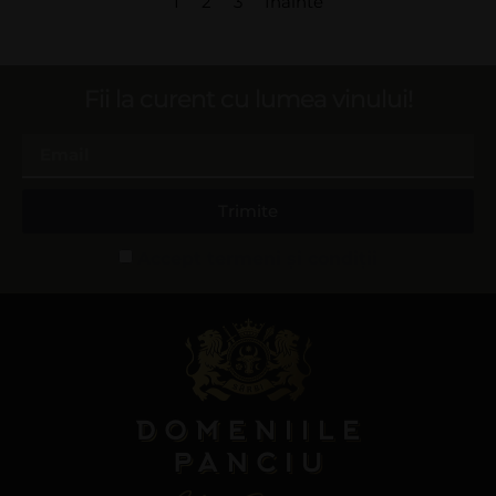
1
2
3
Înainte
Fii la curent cu lumea vinului!
Trimite
Accept termeni și condiții