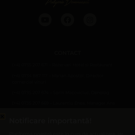
CONTACT
(+4) 0735 207 671 – Rezervari Hotel si Restaurant
(+4) 0734 887 117 – Marian Apostol, Director
comercial vinuri
(+4) 0735 207 674 – Sorin Macoviciuc, Oenolog
(+4) 0735 207 669 – Laurentiu Enea, Manager Ana
Are (fabrica de sucuri)
Notificare importantă!
Sârbi, Com. Țifești, jud. Vrancea
hotel@casapanciu.ro
Platforma noastră este în curs de actualizare, iar