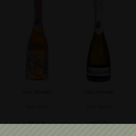
Jazz
,
Noutăți
Jazz
,
Noutăți
Jazz Pink
Jazz Sweet
95,00
lei
45,00
lei