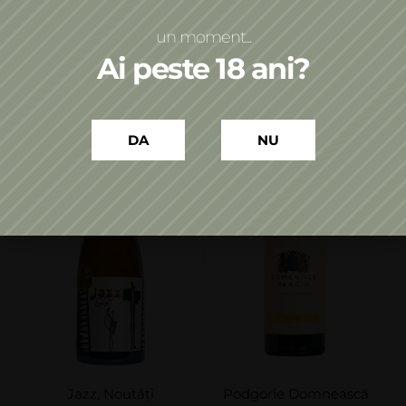
Adaugă în coș
Adaugă în coș
un moment...
Ai peste 18 ani?
DA
NU
Jazz
,
Noutăți
Podgorie Domnească