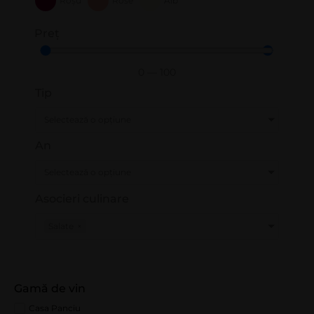
Roșu
Rose
Alb
Preț
0
—
100
Tip
Selectează o opțiune
An
Selectează o opțiune
Asocieri culinare
Salate
×
Gamă de vin
Casa Panciu