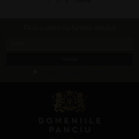
1
2
3
Înainte
Fii la curent cu lumea vinului!
Trimite
Accept termeni și condiții