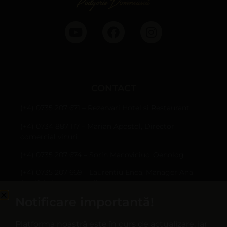
CONTACT
(+4) 0735 207 671 – Rezervari Hotel si Restaurant
(+4) 0734 887 117 – Marian Apostol, Director
comercial vinuri
(+4) 0735 207 674 – Sorin Macoviciuc, Oenolog
(+4) 0735 207 669 – Laurentiu Enea, Manager Ana
Are (fabrica de sucuri)
Notificare importantă!
Sârbi, Com. Țifești, jud. Vrancea
hotel@casapanciu.ro
Platforma noastră este în curs de actualizare, iar