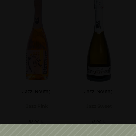
Jazz
,
Noutăți
Jazz
,
Noutăți
Jazz Pink
Jazz Sweet
95,00
lei
45,00
lei