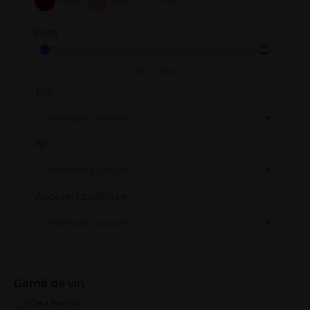
Roșu
Rose
Alb
Preț
0
—
100
Tip
Selectează o opțiune
An
Selectează o opțiune
Asocieri culinare
Selectează o opțiune
Gamă de vin
Casa Panciu