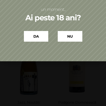
Adaugă în coș
Adaugă în coș
un moment...
Ai peste 18 ani?
DA
NU
Jazz
,
Noutăți
Podgorie Domnească