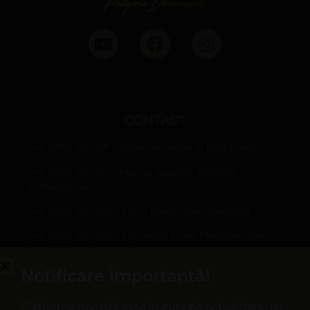
CONTACT
(+4) 0735 207 671 – Rezervari Hotel si Restaurant
(+4) 0734 887 117 – Marian Apostol, Director
comercial vinuri
(+4) 0735 207 674 – Sorin Macoviciuc, Oenolog
(+4) 0735 207 669 – Laurentiu Enea, Manager Ana
Are (fabrica de sucuri)
Notificare importantă!
Sârbi, Com. Țifești, jud. Vrancea
hotel@casapanciu.ro
Platforma noastră este în curs de actualizare, iar