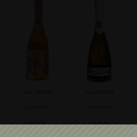
Jazz
,
Noutăți
Jazz
,
Noutăți
Jazz Pink
Jazz Sweet
95,00
lei
45,00
lei