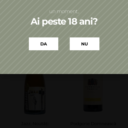
Adaugă în coș
Adaugă în coș
un moment...
Ai peste 18 ani?
DA
NU
Jazz
,
Noutăți
Podgorie Domnească