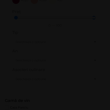
Roșu
Rose
Alb
Preț
0
—
100
Tip
Selectează o opțiune
An
Selectează o opțiune
Asocieri culinare
Selectează o opțiune
Gamă de vin
Casa Panciu