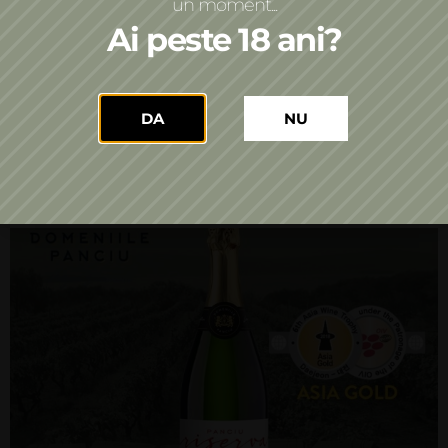
plăcerea de a-l înțelege nu aparțin exclusiv
un moment...
profesioniștilor. Indiferent cât de bine și tehnic
Ai peste 18 ani?
cunoști vinurile, normele de degustare, terroir-ul,
stilurile de vinificare, aromele, nu înțelegi vinul până
nu îl […]
DA
NU
O noua medalie de aur pentru spumantele Domeniile
Panciu