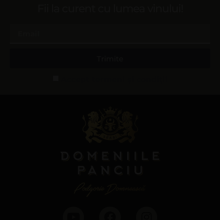
Fii la curent cu lumea vinului!
Trimite
Accept termeni și condiții