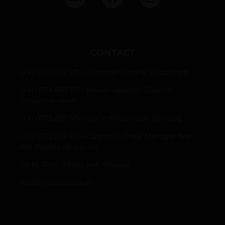
CONTACT
(+4) 0735 207 671 – Rezervari Hotel si Restaurant
(+4) 0734 887 117 – Marian Apostol, Director
comercial vinuri
(+4) 0735 207 674 – Sorin Macoviciuc, Oenolog
(+4) 0735 207 669 – Laurentiu Enea, Manager Ana
Are (fabrica de sucuri)
Sârbi, Com. Țifești, jud. Vrancea
hotel@casapanciu.ro