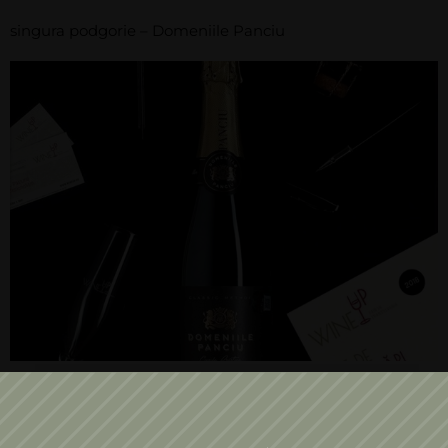
singura podgorie – Domeniile Panciu
Descoperă la WineUP, 4-6 Mai 2018, 6 stiluri de
spumante produse pe o singură podgorie –
Domeniile Panciu. Arta de a degusta un vin și