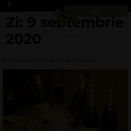
0
Zi:
9 septembrie
2020
6 stiluri de spumante pe o singura podgorie